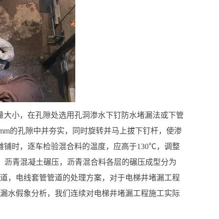
流量大小，在孔隙处选用孔洞渗水下钉防水堵漏法或下管
mm的孔隙中并夯实，同时旋转并马上拔下钉杆，使渗
摊铺时，逐车检验混合料的温度，应高于130℃，调整
度，沥青混凝土碾压，沥青混合料各层的碾压成型分为
管道，电线套管管道的处理方案，对于电梯井堵漏工程
，漏水假象分析，我们连续对电梯井堵漏工程施工实际