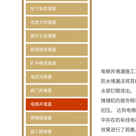
地下车库堵漏
水库大坝堵漏
循环水道堵漏
输煤隧道堵漏
矿井巷道堵漏
电梯井堵漏施工
电缆沟堵漏
防水堵漏法将其
阀门井堵漏
水顺钉眼排出。
摊铺机的振夯频
电梯井堵漏
初压。 达到电
伸缩缝堵漏
中存在的有线电
效果进行了观察
施工缝堵漏