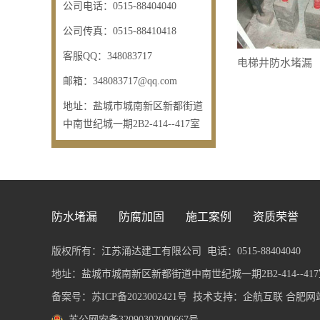
公司电话：
0515-88404040
公司传真：
0515-88410418
客服QQ：
348083717
电梯井防水堵漏
邮箱：
348083717@qq.com
地址：
盐城市城南新区新都街道
中南世纪城一期2B2-414--417室
防水堵漏
防腐加固
施工案例
资质荣誉
版权所有：江苏涌达建工有限公司
电话：0515-88404040
地址：盐城市城南新区新都街道中南世纪城一期2B2-414--417室 传
备案号：
苏ICP备2023002421号
技术支持：企航互联
合肥网
苏公网安备32090302000667号