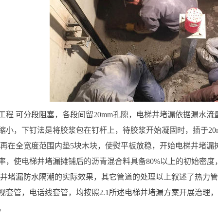
工程 可分段阻塞，各段间留20mm孔隙，电梯井堵漏依据漏水
缩小，下钉法是将胶浆包在钉杆上，待胶浆开始凝固时，插于20
 再在全宽度范围内垫5块木块，使熨平板放稳，开始电梯井堵漏
率，使电梯井堵漏摊铺后的沥青混合料具备80%以上的初始密
梯井堵漏防水隔潮的实际效果，其它管道的处理以上叙述了热力
视套管，电话线套管，均按照2.1所述电梯井堵漏方案开展治理
。