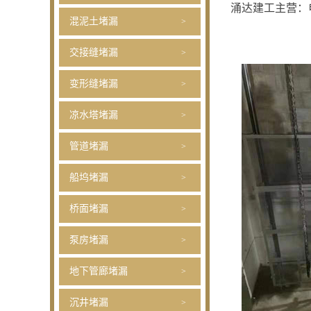
涌达建工主营：
混泥土堵漏
交接缝堵漏
变形缝堵漏
凉水塔堵漏
管道堵漏
船坞堵漏
桥面堵漏
泵房堵漏
地下管廊堵漏
沉井堵漏