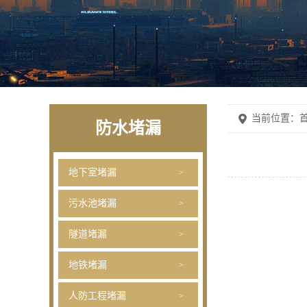
当前位置：
首
防水堵漏
地下室堵漏
污水池堵漏
隧道堵漏
地铁堵漏
人防工程堵漏