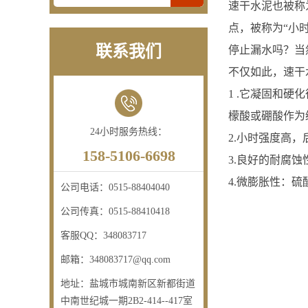
速干水泥也被称
点，被称为“小
联系我们
停止漏水吗？当
不仅如此，速干
1 .它凝固和
檬酸或硼酸作为缓
24小时服务热线：
2.小时强度高，
158-5106-6698
3.良好的耐腐
4.微膨胀性：
公司电话：
0515-88404040
公司传真：
0515-88410418
客服QQ：
348083717
邮箱：
348083717@qq.com
地址：
盐城市城南新区新都街道
中南世纪城一期2B2-414--417室