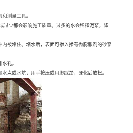
具和测量工具。
水过多或过少都会影响施工质量。过多的水会稀释泥浆，降
分钟内被堵住。堵水后，表面可掺入掺有微膨胀剂的砂浆
排水孔。
漏水点或水坑，用手按压或用脚踩踏，硬化后放松。