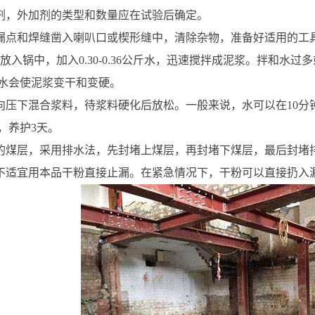
加剂，外加剂的类型和数量应在试验后确定。
泄漏点和焊缝凿入喇叭口或楔形缝中，清除杂物，准备好适用的工
剂放入锅中，加入0.30-0.36公斤水，迅速搅拌成泥浆。拌和
水会使泥浆变干和变硬。
方向压下混合浆料，待浆料硬化后放松。一般来说，水可以在10
，养护3天。
重的煤层，采用排水法，先封堵上煤层，再封堵下煤层，最后封堵
，不适宜用本品干粉直接止漏。在紧急情况下，干粉可以直接扔入