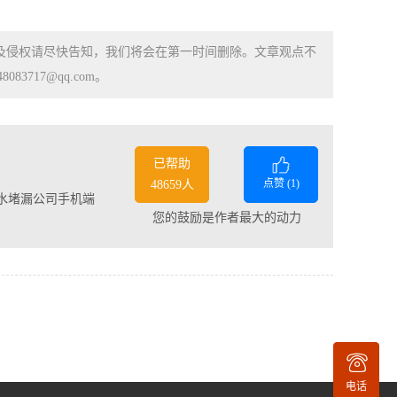
涉及侵权请尽快告知，我们将会在第一时间删除。文章观点不
83717@qq.com。
已帮助
点赞 (
1
)
48659人
水堵漏公司手机端
您的鼓励是作者最大的动力
电话