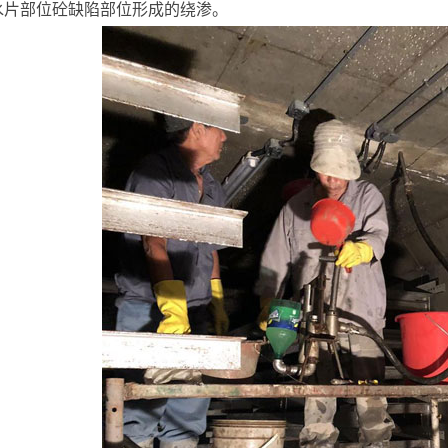
水片部位砼缺陷部位形成的绕渗。