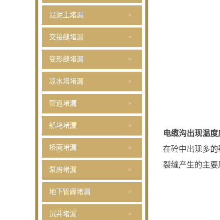
混泥土堵漏
交接缝堵漏
变形缝堵漏
凉水塔堵漏
管道堵漏
船坞堵漏
电缆沟出现温度
桥面堵漏
在砼中出现多的
裂缝产生的主要
泵房堵漏
地下管廊堵漏
沉井堵漏