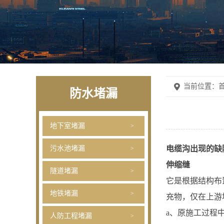
当前位置：
首
防水堵漏
地下室堵漏
污水池堵漏
电缆沟出现的缺
伸缩缝
隧道堵漏
它是根据结构布
地铁堵漏
充物，仅在上游
a、原施工过程
人防工程堵漏